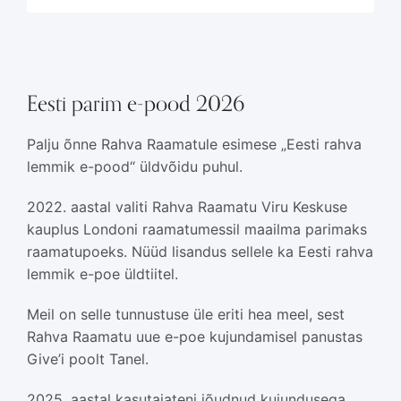
Eesti parim e-pood 2026
Palju õnne Rahva Raamatule esimese „Eesti rahva
lemmik e-pood“ üldvõidu puhul.
2022. aastal valiti Rahva Raamatu Viru Keskuse
kauplus Londoni raamatumessil maailma parimaks
raamatupoeks. Nüüd lisandus sellele ka Eesti rahva
lemmik e-poe üldtiitel.
Meil on selle tunnustuse üle eriti hea meel, sest
Rahva Raamatu uue e-poe kujundamisel panustas
Give’i poolt Tanel.
2025. aastal kasutajateni jõudnud kujundusega