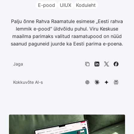
E-pood
UIUX
Koduleht
HTML5 bannerid
11
Palju õnne Rahva Raamatule esimese „Eesti rahva
lemmik e-pood“ üldvõidu puhul. Viru Keskuse
maailma parimaks valitud raamatupood on nüüd
saanud paguneid juurde ka Eesti parima e-poena.
Jaga
Kopeeri link
LinkedIn
X
Faceboo
Kokkuvõte AI-s
ChatGPT
Claude
Gemini
Perplexit