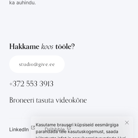
ka auhindu.
koos
Hakkame
tööle?
studio@give.ee
+372 553 3913
Broneeri tasuta videokõne
Kasutame brauseri küpsiseid eesmärgiga
LinkedIn
Dribbble
parandada teie kasutuskogemust, saada