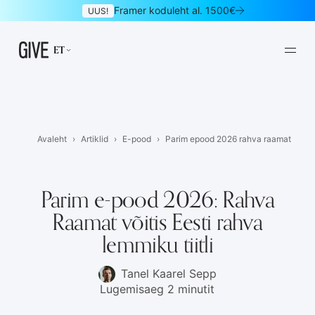
Framer koduleht al. 1500€
UUS!
ET
Avaleht
Artiklid
E-pood
Parim epood 2026 rahva raamat
Framer kodulehed
Disainiteenus kuutasuga
01
02
Parim e-pood 2026: Rahva
Raamat võitis Eesti rahva
Kodulehed
Logo ja bränd
03
04
lemmiku tiitli
Graafiline disain
UI/UX disain
05
06
Tanel Kaarel Sepp
Mobiilirakendused
Maandumislehed
07
08
Lugemisaeg 2 minutit
Uudiskirjad
E-poed
09
10