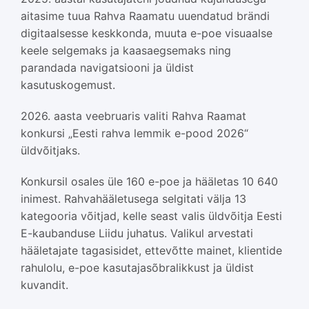
aitasime tuua Rahva Raamatu uuendatud brändi
digitaalsesse keskkonda, muuta e-poe visuaalse
keele selgemaks ja kaasaegsemaks ning
parandada navigatsiooni ja üldist
kasutuskogemust.
2026. aasta veebruaris valiti Rahva Raamat
konkursi „Eesti rahva lemmik e-pood 2026“
üldvõitjaks.
Konkursil osales üle 160 e-poe ja hääletas 10 640
inimest. Rahvahääletusega selgitati välja 13
kategooria võitjad, kelle seast valis üldvõitja Eesti
E-kaubanduse Liidu juhatus. Valikul arvestati
hääletajate tagasisidet, ettevõtte mainet, klientide
rahulolu, e-poe kasutajasõbralikkust ja üldist
kuvandit.