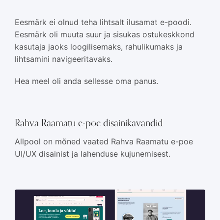
Eesmärk ei olnud teha lihtsalt ilusamat e-poodi.
Eesmärk oli muuta suur ja sisukas ostukeskkond
kasutaja jaoks loogilisemaks, rahulikumaks ja
lihtsamini navigeeritavaks.
Hea meel oli anda sellesse oma panus.
Rahva Raamatu e-poe disainikavandid
Allpool on mõned vaated Rahva Raamatu e-poe
UI/UX disainist ja lahenduse kujunemisest.