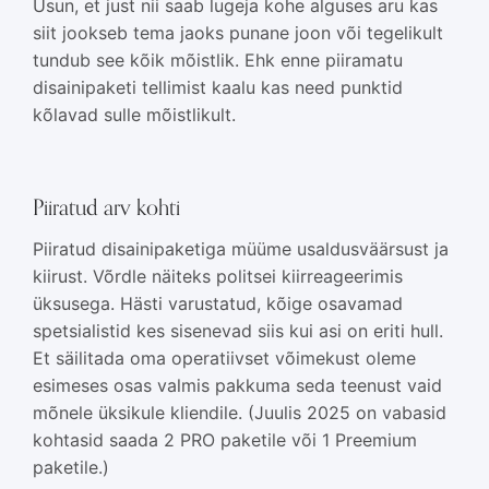
Usun, et just nii saab lugeja kohe alguses aru kas
siit jookseb tema jaoks punane joon või tegelikult
tundub see kõik mõistlik. Ehk enne piiramatu
disainipaketi tellimist kaalu kas need punktid
kõlavad sulle mõistlikult.
Piiratud arv kohti
Piiratud disainipaketiga müüme usaldusväärsust ja
kiirust. Võrdle näiteks politsei kiirreageerimis
üksusega. Hästi varustatud, kõige osavamad
spetsialistid kes sisenevad siis kui asi on eriti hull.
Et säilitada oma operatiivset võimekust oleme
esimeses osas valmis pakkuma seda teenust vaid
mõnele üksikule kliendile. (Juulis 2025 on vabasid
kohtasid saada 2 PRO paketile või 1 Preemium
paketile.)