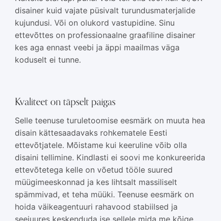
disainer kuid vajate püsivalt turundusmaterjalide
kujundusi. Või on olukord vastupidine. Sinu
ettevõttes on professionaalne graafiline disainer
kes aga ennast veebi ja äppi maailmas väga
koduselt ei tunne.
Kvaliteet on täpselt paigas
Selle teenuse turuletoomise eesmärk on muuta hea
disain kättesaadavaks rohkematele Eesti
ettevõtjatele. Mõistame kui keeruline võib olla
disaini tellimine. Kindlasti ei soovi me konkureerida
ettevõtetega kelle on võetud tööle suured
müügimeeskonnad ja kes lihtsalt massiliselt
spämmivad, et teha müüki. Teenuse eesmärk on
hoida väikeagentuuri rahavood stabiilsed ja
seejuures keskenduda ise sellele mida me kõige