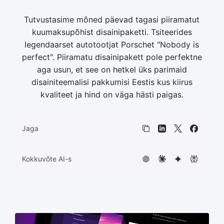
Tutvustasime mõned päevad tagasi piiramatut
HTML5 bannerid
11
kuumaksupõhist disainipaketti. Tsiteerides
legendaarset autotootjat Porschet "Nobody is
perfect". Piiramatu disainipakett pole perfektne
aga usun, et see on hetkel üks parimaid
disainiteemalisi pakkumisi Eestis kus kiirus
kvaliteet ja hind on väga hästi paigas.
Jaga
Kopeeri link
LinkedIn
X
Faceboo
Kokkuvõte AI-s
ChatGPT
Claude
Gemini
Perplexit