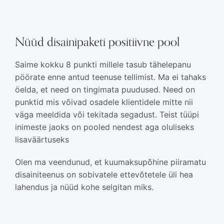
Nüüd disainipaketi positiivne pool
Saime kokku 8 punkti millele tasub tähelepanu
pöörate enne antud teenuse tellimist. Ma ei tahaks
öelda, et need on tingimata puudused. Need on
punktid mis võivad osadele klientidele mitte nii
väga meeldida või tekitada segadust. Teist tüüpi
inimeste jaoks on pooled nendest aga oluliseks
lisaväärtuseks
Olen ma veendunud, et kuumaksupõhine piiramatu
disainiteenus on sobivatele ettevõtetele üli hea
lahendus ja nüüd kohe selgitan miks.