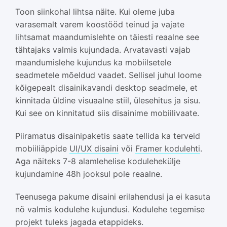
Toon siinkohal lihtsa näite. Kui oleme juba
varasemalt varem koostööd teinud ja vajate
lihtsamat maandumislehte on täiesti reaalne see
tähtajaks valmis kujundada. Arvatavasti vajab
maandumislehe kujundus ka mobiilsetele
seadmetele mõeldud vaadet. Sellisel juhul loome
kõigepealt disainikavandi desktop seadmele, et
kinnitada üldine visuaalne stiil, ülesehitus ja sisu.
Kui see on kinnitatud siis disainime mobiilivaate.
Piiramatus disainipaketis saate tellida ka terveid
mobiiliäppide
UI/UX disaini
või
Framer kodulehti
.
Aga näiteks 7-8 alamlehelise kodulehekülje
kujundamine 48h jooksul pole reaalne.
Teenusega pakume disaini erilahendusi ja ei kasuta
nö valmis kodulehe kujundusi. Kodulehe tegemise
projekt tuleks jagada etappideks.