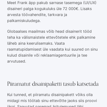
Meet Frank äpp pakub sarnase tasemega (UI/UX)
disaineri palga kogukuluks üle 72 000€. Lisaks
arvesta töövahendite, tarkvara ja
palkamiskuludega.
Globaalses maailmas võib head disainerit tööd
teha ka välismaistele ettevõtetele ehk palkamine
läheb aina keerulisemaks. Vaata
raamatupidamisest üle vaadata kui suured on sinu
kulud disainile või reklaamiagentuurile ja tee
arvutused.
Piiramatut disainipaketti tasub katsetada
Kui tunned, et piiramatu disainipakett võiks olla
midagi mis töötab sinu ettevõtte jaoks siis proovi
järgi. Saavutad paremad äritulemused läbi