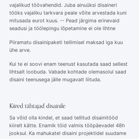
vajalikud töövahendid. Juba ainuüksi disaineri
tööks vajaliku tarkvara peale võite arvestada kuni
mitusada eurot kuus. -- Pead järgima erinevaid
seadusi ja töölepingu lõpetamine ei ole lihtne
Piiramatu disainipaketi tellimisel maksad iga kuu
ühe arve.
Kui te ei soovi enam teenust kasutada saad sellest
lihtsalt loobuda. Vabade kohtade olemasolul saad
disaini teenusega jälle mugavalt liituda.
Kiired tähtajad disainile
Sa võid olla kindel, et saad tellitud disainitööd
kiirelt kätte. Enamik töid valmis tööpäevadel 48h
jooksul. Ka mahukatel disaini projektidel suudame