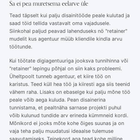
Sa ei pea muretsema eelarve üle
Tead täpselt kui palju disainitööde peale kulutad ja
saad töid tellida vastavalt oma vajadusele.
Siinkohal paljud peavad lahenduseks nö "retainer"
mudelit kus agentuur müüb kliendile kindla arvu
töötunde.
Kui töötate digiagentuuriga jooksva tunnihinna või
"retainer" lepingu põhjal on siin kaks probleemi.
Üheltpoolt tunneb agentuur, et kiire töö on
karistus. Teed küll hea töö ja kiiresti aga siis teenid
vähem raha. Lisaks on ebaselge kui palju mõne töö
peale võib aega kuluda. Pean disainerina
tunnistama, et pealtnäha sarnase projekti puhul
võib kulunud tundide arv erineda kümmneid kordi.
Mõnikord ei jooks mõte kohe õiges suunas ja on
vaja teha palju muudatusi ideaalse tulemuse
saavutamiseks. Teinekord aga tead kohe milline