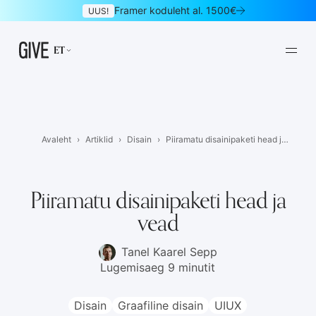
Framer koduleht al. 1500€
UUS!
ET
Avaleht
Artiklid
Disain
Piiramatu disainipaketi head j…
Framer kodulehed
Disainiteenus kuutasuga
01
02
Piiramatu disainipaketi head ja
vead
Kodulehed
Logo ja bränd
03
04
Graafiline disain
UI/UX disain
05
06
Tanel Kaarel Sepp
Lugemisaeg 9 minutit
Mobiilirakendused
Maandumislehed
07
08
Disain
Graafiline disain
UIUX
Uudiskirjad
E-poed
09
10