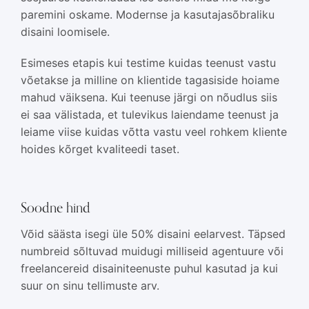
paremini oskame. Modernse ja kasutajasõbraliku
disaini loomisele.
Esimeses etapis kui testime kuidas teenust vastu
võetakse ja milline on klientide tagasiside hoiame
mahud väiksena. Kui teenuse järgi on nõudlus siis
ei saa välistada, et tulevikus laiendame teenust ja
leiame viise kuidas võtta vastu veel rohkem kliente
hoides kõrget kvaliteedi taset.
Soodne hind
Võid säästa isegi üle 50% disaini eelarvest. Täpsed
numbreid sõltuvad muidugi milliseid agentuure või
freelancereid disainiteenuste puhul kasutad ja kui
suur on sinu tellimuste arv.