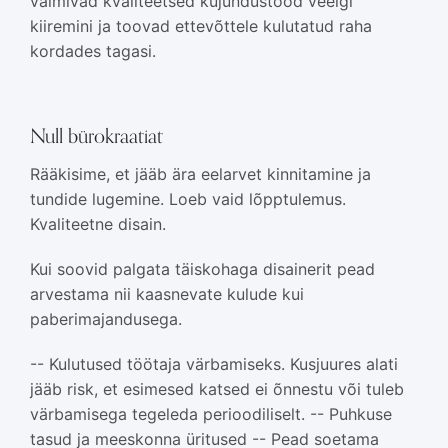
valmivad kvaliteetsed kujundustööd veelgi
kiiremini ja toovad ettevõttele kulutatud raha
kordades tagasi.
Null bürokraatiat
Rääkisime, et jääb ära eelarvet kinnitamine ja
tundide lugemine. Loeb vaid lõpptulemus.
Kvaliteetne disain.
Kui soovid palgata täiskohaga disainerit pead
arvestama nii kaasnevate kulude kui
paberimajandusega.
-- Kulutused töötaja värbamiseks. Kusjuures alati
jääb risk, et esimesed katsed ei õnnestu või tuleb
värbamisega tegeleda perioodiliselt. -- Puhkuse
tasud ja meeskonna üritused -- Pead soetama