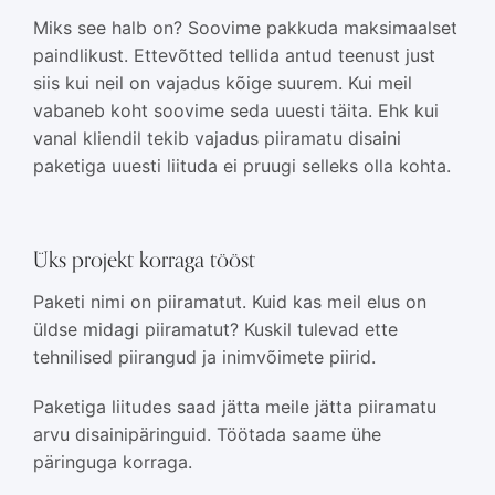
Miks see halb on? Soovime pakkuda maksimaalset
paindlikust. Ettevõtted tellida antud teenust just
siis kui neil on vajadus kõige suurem. Kui meil
vabaneb koht soovime seda uuesti täita. Ehk kui
vanal kliendil tekib vajadus piiramatu disaini
paketiga uuesti liituda ei pruugi selleks olla kohta.
Üks projekt korraga tööst
Paketi nimi on piiramatut. Kuid kas meil elus on
üldse midagi piiramatut? Kuskil tulevad ette
tehnilised piirangud ja inimvõimete piirid.
Paketiga liitudes saad jätta meile jätta piiramatu
arvu disainipäringuid. Töötada saame ühe
päringuga korraga.