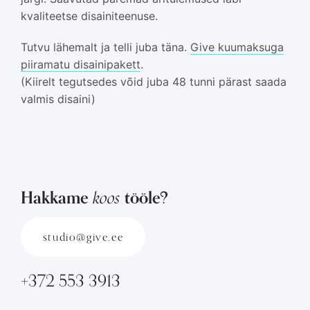
kvaliteetse disainiteenuse.
Tutvu lähemalt ja telli juba täna.
Give kuumaksuga
piiramatu disainipakett
.
(Kiirelt tegutsedes võid juba 48 tunni pärast saada
valmis disaini)
koos
Hakkame
tööle?
studio@give.ee
+372 553 3913