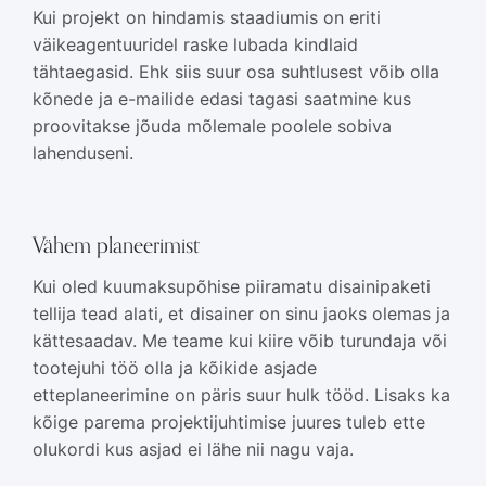
Kui projekt on hindamis staadiumis on eriti
väikeagentuuridel raske lubada kindlaid
tähtaegasid. Ehk siis suur osa suhtlusest võib olla
kõnede ja e-mailide edasi tagasi saatmine kus
proovitakse jõuda mõlemale poolele sobiva
lahenduseni.
Vähem planeerimist
Kui oled kuumaksupõhise piiramatu disainipaketi
tellija tead alati, et disainer on sinu jaoks olemas ja
kättesaadav. Me teame kui kiire võib turundaja või
tootejuhi töö olla ja kõikide asjade
etteplaneerimine on päris suur hulk tööd. Lisaks ka
kõige parema projektijuhtimise juures tuleb ette
olukordi kus asjad ei lähe nii nagu vaja.