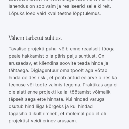
lahendus on sobivaim ja realiseerid selle kiirelt.
Lõpuks loeb vaid kvaliteetne lõpptulemus.
Vähem tarbetut suhtlust
Tavalise projekti puhul võib enne reaalselt tööga
peale hakkamist olla päris palju suhtlust. On
arusaadav, et kliendina soovite teada hinda ja
tähtaega. Digiagentuur omaltpoolt aga võtab
hinda öeldes riski, et peab antud eelarve piires ka
teenuse või toote valmis tegema. Praktikas aga ei
ole alati enne projekti kallal töötamist võimalik
täpselt aega ette hinnata. Kui hindad varuga
osutub hind liiga kõrgeks ja kui hindad
tagasihoidlikult ilmneb, et mõlemal poolel oli
projektist veidi erinev arusaam.