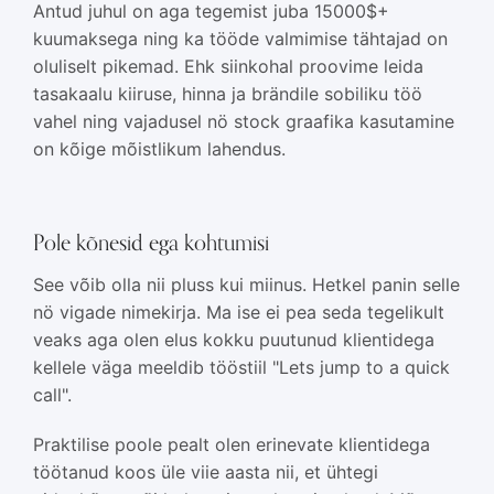
Antud juhul on aga tegemist juba 15000$+
kuumaksega ning ka tööde valmimise tähtajad on
oluliselt pikemad. Ehk siinkohal proovime leida
tasakaalu kiiruse, hinna ja brändile sobiliku töö
vahel ning vajadusel nö stock graafika kasutamine
on kõige mõistlikum lahendus.
Pole kõnesid ega kohtumisi
See võib olla nii pluss kui miinus. Hetkel panin selle
nö vigade nimekirja. Ma ise ei pea seda tegelikult
veaks aga olen elus kokku puutunud klientidega
kellele väga meeldib tööstiil "Lets jump to a quick
call".
Praktilise poole pealt olen erinevate klientidega
töötanud koos üle viie aasta nii, et ühtegi