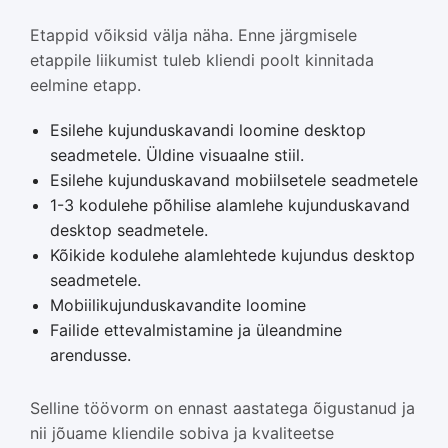
Etappid võiksid välja näha. Enne järgmisele
etappile liikumist tuleb kliendi poolt kinnitada
eelmine etapp.
Esilehe kujunduskavandi loomine desktop
seadmetele. Üldine visuaalne stiil.
Esilehe kujunduskavand mobiilsetele seadmetele
1-3 kodulehe põhilise alamlehe kujunduskavand
desktop seadmetele.
Kõikide kodulehe alamlehtede kujundus desktop
seadmetele.
Mobiilikujunduskavandite loomine
Failide ettevalmistamine ja üleandmine
arendusse.
Selline töövorm on ennast aastatega õigustanud ja
nii jõuame kliendile sobiva ja kvaliteetse