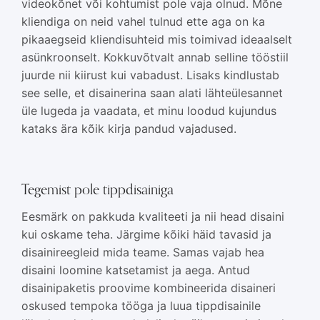
videokõnet või kohtumist pole vaja olnud. Mõne
kliendiga on neid vahel tulnud ette aga on ka
pikaaegseid kliendisuhteid mis toimivad ideaalselt
asünkroonselt. Kokkuvõtvalt annab selline tööstiil
juurde nii kiirust kui vabadust. Lisaks kindlustab
see selle, et disainerina saan alati lähteülesannet
üle lugeda ja vaadata, et minu loodud kujundus
kataks ära kõik kirja pandud vajadused.
Tegemist pole tippdisainiga
Eesmärk on pakkuda kvaliteeti ja nii head disaini
kui oskame teha. Järgime kõiki häid tavasid ja
disainireegleid mida teame. Samas vajab hea
disaini loomine katsetamist ja aega. Antud
disainipaketis proovime kombineerida disaineri
oskused tempoka tööga ja luua tippdisainile