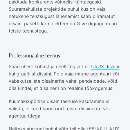
pakkuda konkurentsivõimelisi tähtaegasid.
Suuremahuliste projektide puhul kus on vaja
natukene teistsugust lähenemist saab piiramatut
disaini paketti komplekteerida Give digiagentuuri
teiste teenustega.
Professionaalne teenus
Saad ühest kohast ja ühelt tegijalt nii
UI/UX disaini
kui
graafilist disaini
. Pole vaja mitme agentuuri või
vabakutseliste disainerite vahel pendeldada. Võid
olla kindel, et disaineril on reaalne töökogemus.
Kuumaksupõhise disainiteenuse kasutamine ei
välista, et teed koostööd teiste disainerite või
agentuuridega.
Näiteks startupi puhul võib teil olla tööl küll UI/UX