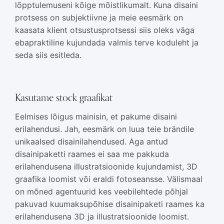
lõpptulemuseni kõige mõistlikumalt. Kuna disaini
protsess on subjektiivne ja meie eesmärk on
kaasata klient otsustusprotsessi siis oleks väga
ebapraktiline kujundada valmis terve koduleht ja
seda siis esitleda.
Kasutame stock graafikat
Eelmises lõigus mainisin, et pakume disaini
erilahendusi. Jah, eesmärk on luua teie brändile
unikaalsed disainilahendused. Aga antud
disainipaketti raames ei saa me pakkuda
erilahendusena illustratsioonide kujundamist, 3D
graafika loomist või eraldi fotoseansse. Välismaal
on mõned agentuurid kes veebilehtede põhjal
pakuvad kuumaksupõhise disainipaketi raames ka
erilahendusena 3D ja illustratsioonide loomist.