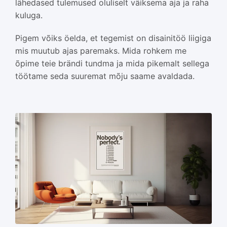
lähedased tulemused oluliselt väiksema aja ja raha
kuluga.
Pigem võiks öelda, et tegemist on disainitöö liigiga
mis muutub ajas paremaks. Mida rohkem me
õpime teie brändi tundma ja mida pikemalt sellega
töötame seda suuremat mõju saame avaldada.